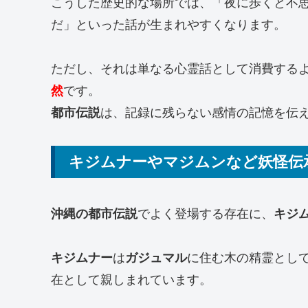
こうした歴史的な場所では、「夜に歩くと不
だ」といった話が生まれやすくなります。
ただし、それは単なる心霊話として消費する
然
です。
都市伝説
は、記録に残らない感情の記憶を伝
キジムナーやマジムンなど妖怪伝
沖縄の都市伝説
でよく登場する存在に、
キジ
キジムナー
は
ガジュマル
に住む木の精霊とし
在として親しまれています。