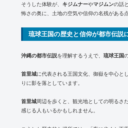
そうした体験が、
キジムナー
や
マジムン
の話
怖さの奥に、土地の空気や信仰の名残がある
琉球王国の歴史と信仰が都市伝説
沖縄の都市伝説
を理解するうえで、
琉球王国
首里城
に代表される王国文化、御嶽を中心と
りに影を落としています。
首里城
周辺を歩くと、観光地としての明るさ
感じる人もいるかもしれません。