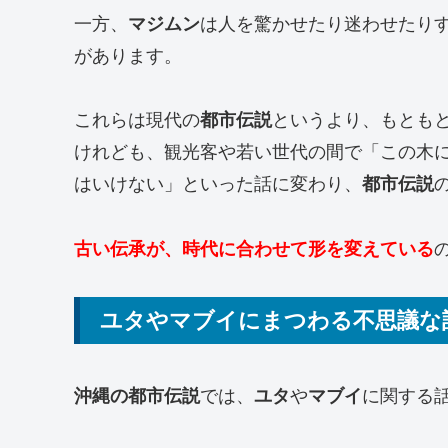
一方、
マジムン
は人を驚かせたり迷わせたり
があります。
これらは現代の
都市伝説
というより、もとも
けれども、観光客や若い世代の間で「この木
はいけない」といった話に変わり、
都市伝説
古い伝承が、時代に合わせて形を変えている
ユタやマブイにまつわる不思議な
沖縄の都市伝説
では、
ユタ
や
マブイ
に関する