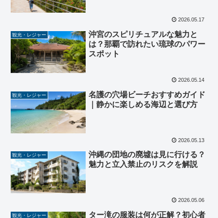
2026.05.17
沖宮のスピリチュアルな魅力と
観光・レジャー
は？那覇で訪れたい琉球のパワー
スポット
2026.05.14
名護の穴場ビーチおすすめガイド
観光・レジャー
｜静かに楽しめる海辺と選び方
2026.05.13
沖縄の団地の廃墟は見に行ける？
観光・レジャー
魅力と立入禁止のリスクを解説
2026.05.06
ター滝の服装は何が正解？初心者
観光・レジャー