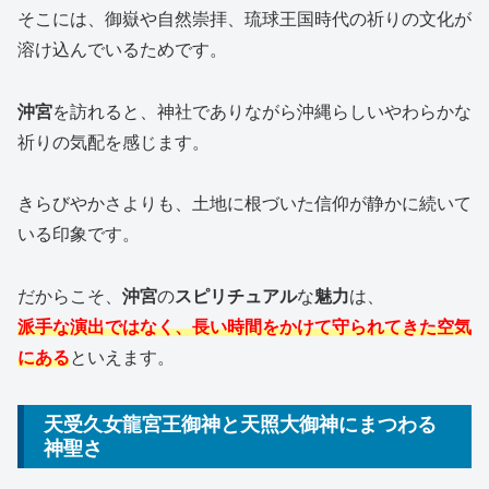
そこには、御嶽や自然崇拝、琉球王国時代の祈りの文化が
溶け込んでいるためです。
沖宮
を訪れると、神社でありながら沖縄らしいやわらかな
祈りの気配を感じます。
きらびやかさよりも、土地に根づいた信仰が静かに続いて
いる印象です。
だからこそ、
沖宮
の
スピリチュアル
な
魅力
は、
派手な演出ではなく、長い時間をかけて守られてきた空気
にある
といえます。
天受久女龍宮王御神と天照大御神にまつわる
神聖さ