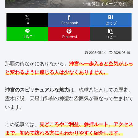
※画像はイメージです。
X
Facebook
はてブ
LINE
Pinterest
コピー
2026.05.14
2026.06.19
那覇の街なかにありながら、
沖宮へ一歩入ると空気がふっ
と変わるように感じる人は少なくありません。
沖宮のスピリチュアルな魅力
は、琉球八社としての歴史、
霊木伝説、天燈山御嶽の神聖な雰囲気が重なって生まれて
います。
この記事では、
見どころやご利益、参拝ルート、アクセス
まで、初めて訪れる方にもわかりやすく紹介します。