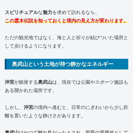
スピリチュアル
な
魅力
を求めて訪れるなら、
この霊木伝説を知っておくと境内の見え方が変わります。
ただの観光地ではなく、海と人と祈りが結びついた場所と
して歩けるようになります。
奥武山という土地が持つ静かなエネルギー
沖宮
が鎮座する
奥武山
は、現在では公園やスポーツ施設も
ある開かれた場所です。
しかし、
沖宮
の境内へ進むと、日常のにぎわいから少し距
離を置いたような静けさがあります。
奥武山
はかつて離れ島だったとされ、那覇の景勝地として