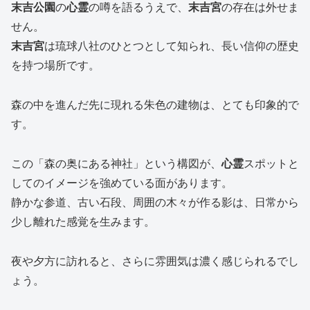
末吉公園
の
心霊
の噂を語るうえで、
末吉宮
の存在は外せま
せん。
末吉宮
は琉球八社のひとつとして知られ、長い信仰の歴史
を持つ場所です。
森の中を進んだ先に現れる朱色の建物は、とても印象的で
す。
この「森の奥にある神社」という構図が、
心霊
スポットと
してのイメージを強めている面があります。
静かな参道、古い石段、周囲の木々が作る影は、日常から
少し離れた感覚を生みます。
夜や夕方に訪れると、さらに雰囲気は濃く感じられるでし
ょう。