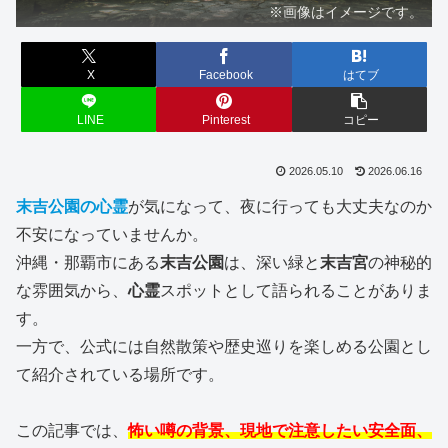
※画像はイメージです。
X
Facebook
はてブ
LINE
Pinterest
コピー
2026.05.10
2026.06.16
末吉公園
の
心霊
が気になって、夜に行っても大丈夫なのか
不安になっていませんか。
沖縄・那覇市にある
末吉公園
は、深い緑と
末吉宮
の神秘的
な雰囲気から、
心霊
スポットとして語られることがありま
す。
一方で、公式には自然散策や歴史巡りを楽しめる公園とし
て紹介されている場所です。
この記事では、
怖い噂の背景、現地で注意したい安全面、