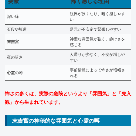
要素
怖く感じる理由
視界が狭くなり、暗く感じやす
深い緑
い
石段や坂道
足元が不安定で緊張しやすい
神聖な雰囲気が強く、静けさを
末吉宮
感じる
人通りが少なく、不安が増しや
夜の暗さ
すい
事前情報によって怖さが増幅さ
心霊
の噂
れる
怖さの多くは、実際の危険というより「雰囲気」と「先入
観」から生まれています。
末吉宮の神秘的な雰囲気と心霊の噂