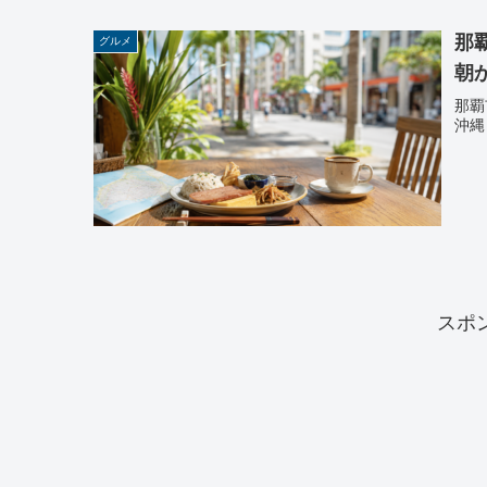
那
グルメ
朝
那覇
沖縄
スポ