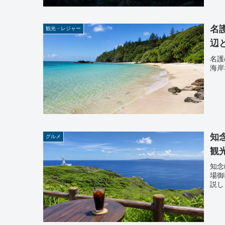
名
観光・レジャー
辺
名護
海岸
知
グルメ
観
知念
場御
説し