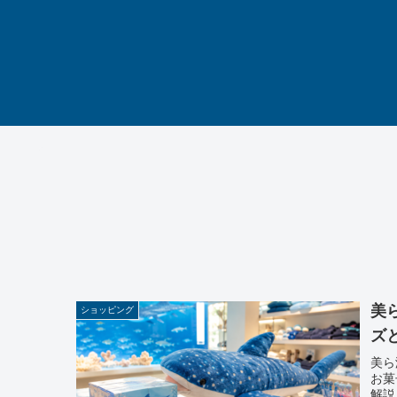
美
ショッピング
ズ
美ら
お菓
解説