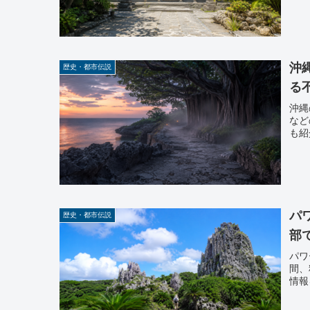
沖
歴史・都市伝説
る
沖縄
など
も紹
パ
歴史・都市伝説
部
パワ
間、
情報