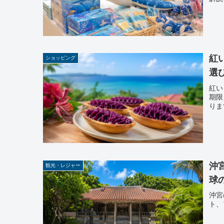
紅
ショッピング
選
紅い
期限
りま
沖
観光・レジャー
球
沖宮
ト、