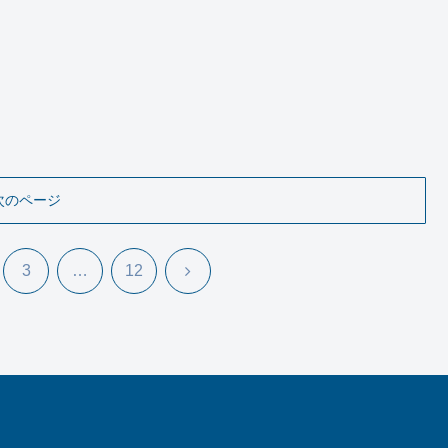
次のページ
次
3
…
12
へ