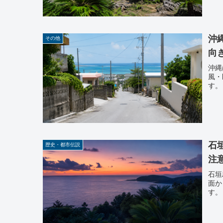
沖
その他
向
沖縄
風・
す。
石
歴史・都市伝説
注
石垣
面か
す。