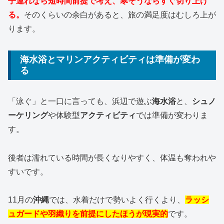
子連れなら短時間前提で考え、寒そうならすぐ切り上げ
る。
そのくらいの余白があると、旅の満足度はむしろ上が
ります。
海水浴とマリンアクティビティは準備が変わ
る
「泳ぐ」と一口に言っても、浜辺で遊ぶ
海水浴
と、
シュノ
ーケリング
や体験型
アクティビティ
では準備が変わりま
す。
後者は濡れている時間が長くなりやすく、体温も奪われや
すいです。
11月の
沖縄
では、水着だけで勢いよく行くより、
ラッシ
ュガードや羽織りを前提にしたほうが現実的
です。