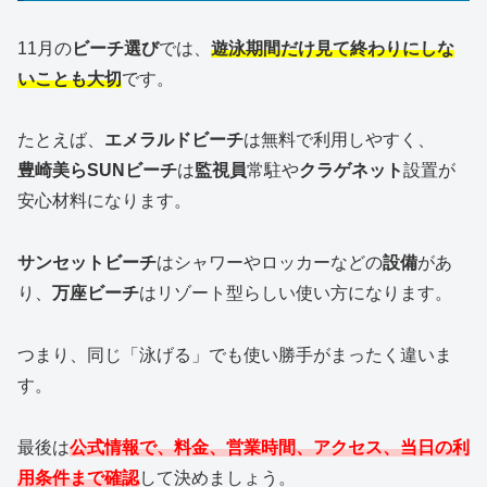
11月の
ビーチ選び
では、
遊泳期間だけ見て終わりにしな
いことも大切
です。
たとえば、
エメラルドビーチ
は無料で利用しやすく、
豊崎美らSUNビーチ
は
監視員
常駐や
クラゲネット
設置が
安心材料になります。
サンセットビーチ
はシャワーやロッカーなどの
設備
があ
り、
万座ビーチ
はリゾート型らしい使い方になります。
つまり、同じ「泳げる」でも使い勝手がまったく違いま
す。
最後は
公式情報で、料金、営業時間、アクセス、当日の利
用条件まで確認
して決めましょう。