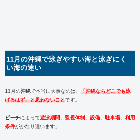
11月の沖縄で泳ぎやすい海と泳ぎにく
い海の違い
11月の
沖縄
で本当に大事なのは、
「沖縄ならどこでも泳
げるはず」と思わないこと
です。
ビーチ
によって
遊泳期間
、
監視体制
、
設備
、
駐車場
、
利用
条件
がかなり違います。