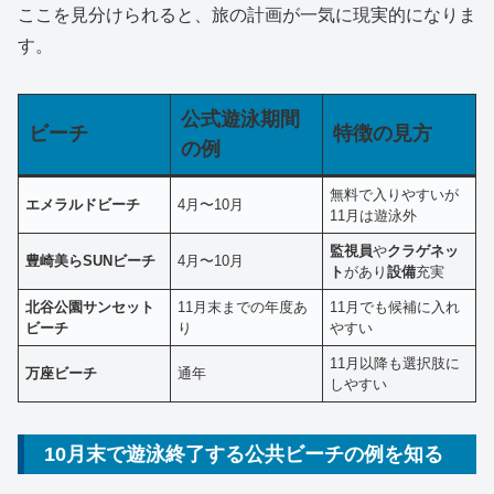
ここを見分けられると、旅の計画が一気に現実的になりま
す。
公式遊泳期間
ビーチ
特徴の見方
の例
無料で入りやすいが
エメラルドビーチ
4月〜10月
11月は遊泳外
監視員
や
クラゲネッ
豊崎美らSUNビーチ
4月〜10月
ト
があり
設備
充実
北谷公園サンセット
11月末までの年度あ
11月でも候補に入れ
ビーチ
り
やすい
11月以降も選択肢に
万座ビーチ
通年
しやすい
10月末で遊泳終了する公共ビーチの例を知る