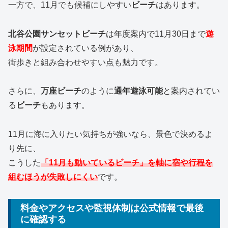
一方で、11月でも候補にしやすい
ビーチ
はあります。
北谷公園サンセットビーチ
は年度案内で11月30日まで
遊
泳期間
が設定されている例があり、
街歩きと組み合わせやすい点も魅力です。
さらに、
万座ビーチ
のように
通年遊泳可能
と案内されてい
る
ビーチ
もあります。
11月に海に入りたい気持ちが強いなら、景色で決めるよ
り先に、
こうした
「11月も動いているビーチ」を軸に宿や行程を
組むほうが失敗しにくい
です。
料金やアクセスや監視体制は公式情報で最後
に確認する