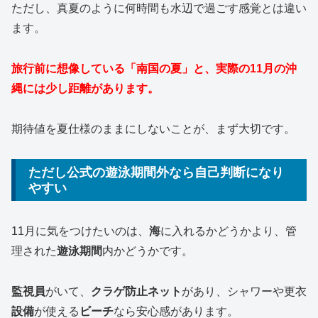
ただし、真夏のように何時間も水辺で過ごす感覚とは違い
ます。
旅行前に想像している「南国の夏」と、実際の11月の沖
縄には少し距離があります。
期待値を夏仕様のままにしないことが、まず大切です。
ただし公式の遊泳期間外なら自己判断になり
やすい
11月に気をつけたいのは、
海
に入れるかどうかより、管
理された
遊泳期間
内かどうかです。
監視員
がいて、
クラゲ防止ネット
があり、シャワーや更衣
設備
が使える
ビーチ
なら安心感があります。