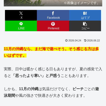
※画像はイメージです。
X
Facebook
はてブ
LINE
Pinterest
コピー
2026.04.24
2026.06.22
11月の沖縄なら、まだ海で遊べそう。そう感じる方は多
いはずです。
実際、日中は暖かく感じる日もありますが、夏の感覚で入
ると
「思ったより寒い」と戸惑う
こともあります。
しかも、
11月の沖縄
は気温だけでなく、
ビーチ
ごとの
遊
泳期間
や風の強さで快適さが大きく変わります。