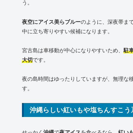
う。
夜空にアイス美らブルー
のように、深夜帯ま
中に立ち寄りやすい候補になります。
宮古島は車移動が中心になりやすいため、
駐
大切
です。
夜の島時間はゆったりしていますが、無理な
す。
沖縄らしい紅いもや塩ちんすこう
せっかく
沖縄
で
夜アイス
を食べるなら、
紅い