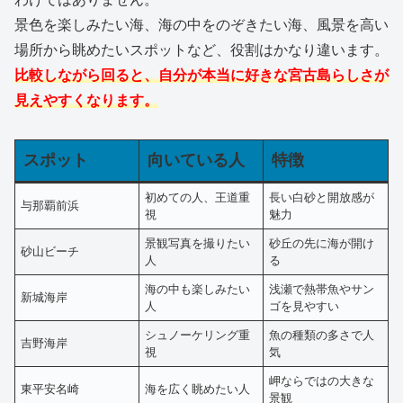
景色を楽しみたい海、海の中をのぞきたい海、風景を高い
場所から眺めたいスポットなど、役割はかなり違います。
比較しながら回ると、自分が本当に好きな宮古島らしさが
見えやすくなります。
スポット
向いている人
特徴
初めての人、王道重
長い白砂と開放感が
与那覇前浜
視
魅力
景観写真を撮りたい
砂丘の先に海が開け
砂山ビーチ
人
る
海の中も楽しみたい
浅瀬で熱帯魚やサン
新城海岸
人
ゴを見やすい
シュノーケリング重
魚の種類の多さで人
吉野海岸
視
気
岬ならではの大きな
東平安名崎
海を広く眺めたい人
景観