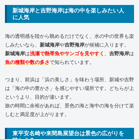
新城海岸と吉野海岸は海の中を楽しみたい人
に人気
海の透明感を陸から眺めるだけでなく、水の中の世界も楽
しみたいなら、
新城海岸
や
吉野海岸
が候補に入ります。
新城海岸
は
浅瀬で熱帯魚やサンゴを見やすく
、
吉野海岸
は
魚の種類や数の多さ
で知られています。
つまり、前浜は「浜の美しさ」を味わう場所、新城や吉野
は「海の中の豊かさ」を感じやすい場所です。どちらが上
というより、目的が違います。
旅の時間に余裕があれば、景色の海と海中の海を分けて楽
しむと満足度が上がります。
東平安名崎や来間島展望台は景色の広がりを