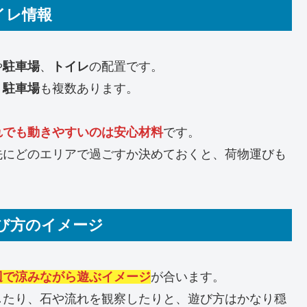
イレ情報
や
駐車場
、
トイレ
の配置です。
、
駐車場
も複数あります。
れでも動きやすいのは安心材料
です。
先にどのエリアで過ごすか決めておくと、荷物運びも
び方のイメージ
辺で涼みながら遊ぶイメージ
が合います。
したり、石や流れを観察したりと、遊び方はかなり穏