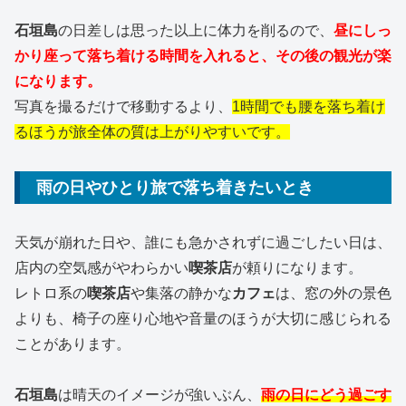
石垣島
の日差しは思った以上に体力を削るので、
昼にしっ
かり座って落ち着ける時間を入れると、その後の観光が楽
になります。
写真を撮るだけで移動するより、
1時間でも腰を落ち着け
るほうが旅全体の質は上がりやすいです。
雨の日やひとり旅で落ち着きたいとき
天気が崩れた日や、誰にも急かされずに過ごしたい日は、
店内の空気感がやわらかい
喫茶店
が頼りになります。
レトロ系の
喫茶店
や集落の静かな
カフェ
は、窓の外の景色
よりも、椅子の座り心地や音量のほうが大切に感じられる
ことがあります。
石垣島
は晴天のイメージが強いぶん、
雨の日にどう過ごす