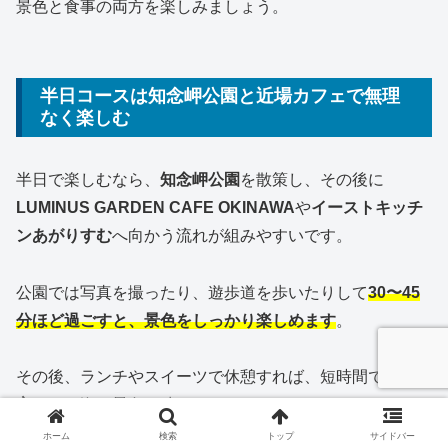
景色と食事の両方を楽しみましょう。
半日コースは知念岬公園と近場カフェで無理
なく楽しむ
半日で楽しむなら、
知念岬公園
を散策し、その後に
LUMINUS GARDEN CAFE OKINAWA
や
イーストキッチ
ンあがりすむ
へ向かう流れが組みやすいです。
公園では写真を撮ったり、遊歩道を歩いたりして
30〜45
分ほど過ごすと、景色をしっかり楽しめます
。
その後、ランチやスイーツで休憩すれば、短時間でも
南城
市
らしい海の景色を味わえます。
ホーム
検索
トップ
サイドバー