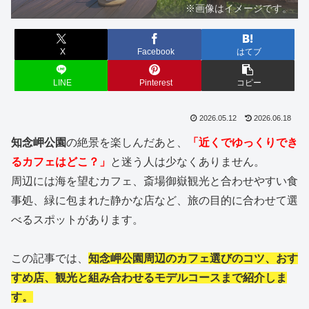
※画像はイメージです。
X
Facebook
はてブ
LINE
Pinterest
コピー
2026.05.12
2026.06.18
知念岬公園
の絶景を楽しんだあと、
「近くでゆっくりでき
るカフェはどこ？」
と迷う人は少なくありません。
周辺には海を望むカフェ、斎場御嶽観光と合わせやすい食
事処、緑に包まれた静かな店など、旅の目的に合わせて選
べるスポットがあります。
この記事では、
知念岬公園周辺のカフェ選びのコツ、おす
すめ店、観光と組み合わせるモデルコースまで紹介しま
す。