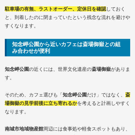
駐車場の有無、ラストオーダー、定休日を確認
しておく
と、到着したのに閉まっていたという残念な流れを避けや
すくなります。
知念岬公園から近いカフェは斎場御嶽との組
み合わせが便利
知念岬公園
の近くには、世界文化遺産の
斎場御嶽
がありま
す。
そのため、カフェ選びも「
知念岬公園
だけ」ではなく、
斎
場御嶽の見学前後に立ち寄れるか
を考えると計画しやすく
なります。
南城市地域物産館
周辺には食事処や軽食スポットもあり、