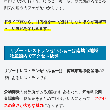
市
内まで少し範囲を広げると、海、森、観光施設内など雰
囲気の違うカフェが見つかります。
ドライブ旅なら、目的地を一つだけにしないほうが南城市
らしい景色を楽しめます。
リゾートレストランせいふぁーは南城市地域
物産館内でアクセス抜群
リゾートレストランせいふぁー
は、
南城市地域物産館
の2
階にあるレストランです。
斎場御嶽
の発券所がある施設内にあるため、
知念岬公園
、
斎場御嶽
、物産館をまとめて回りたい人にとって、
アクセ
スの良さが大きな魅力
になります。